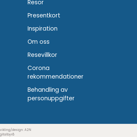
Resor
Presentkort
Inspiration
Om oss
Resevillkor
Corona
rekommendationer
Behandling av
personuppgifter
vikling/design:
A2N
gitalbyrå