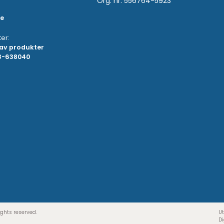
Org. nr. 556764-5923
se
er:
 av produkter
73-638040
ights reserved.
Ut
Di