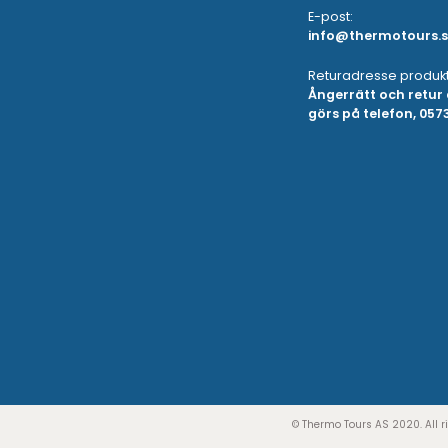
E-post:
info@thermotours.
Returadresse produkt
Ångerrätt och retur
görs på telefon, 05
© Thermo Tours AS 2020. All r