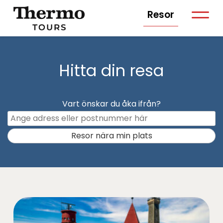
Resor
Hitta din resa
Vart önskar du åka ifrån?
Resor nära min plats