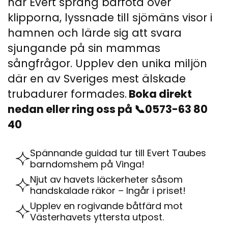
här Evert sprang barfota över
klipporna, lyssnade till sjömäns visor i
hamnen och lärde sig att svara
sjungande på sin mammas
sångfrågor. Upplev den unika miljön
där en av Sveriges mest älskade
trubadurer formades.
Boka direkt
nedan eller ring oss på 📞0573-63 80
40
Spännande guidad tur till Evert Taubes
barndomshem på Vinga!
Njut av havets läckerheter såsom
handskalade räkor – Ingår i priset!
Upplev en rogivande båtfärd mot
Västerhavets yttersta utpost.