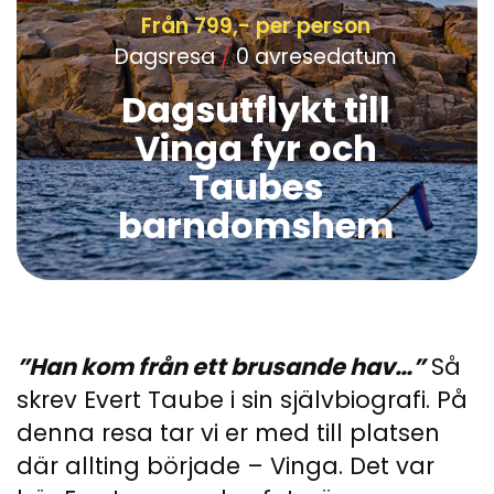
Från 799,- per person
Dagsresa
/
0 avresedatum
Dagsutflykt till
Vinga fyr och
Taubes
barndomshem
”Han kom från ett brusande hav…”
Så
skrev Evert Taube i sin självbiografi. På
denna resa tar vi er med till platsen
där allting började – Vinga. Det var