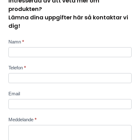
Intresserad av att veta mer om
produkten?
Lämna dina uppgifter här så kontaktar vi
dig!
Contact
Om du är
Namn
*
produkt
mänsklig,
lämna
det här
Telefon
*
fältet
tomt.
Email
Meddelande
*