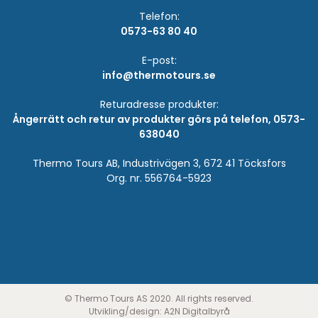
Telefon:
0573-63 80 40
E-post:
info@thermotours.se
Returadresse produkter:
Ångerrätt och retur av produkter görs på telefon, 0573-
638040
Thermo Tours AB, Industrivägen 3, 672 41 Töcksfors
Org. nr. 556764-5923
© Thermo Tours AS 2020. All rights reserved.
Utvikling/design:
A2N Digitalbyrå